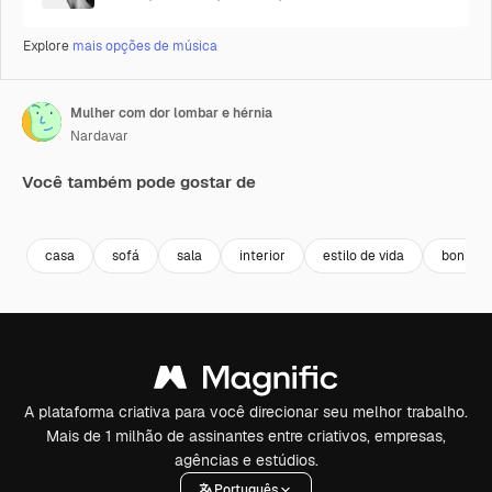
Explore
mais opções de música
Mulher com dor lombar e hérnia
Nardavar
Você também pode gostar de
Premium
Premium
Premium
Premium
casa
sofá
sala
interior
estilo de vida
bonito
A plataforma criativa para você direcionar seu melhor trabalho.
Mais de 1 milhão de assinantes entre criativos, empresas,
agências e estúdios.
Português