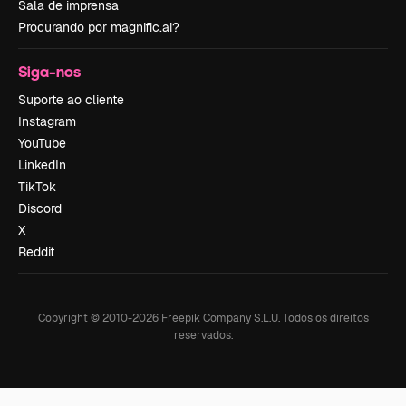
Sala de imprensa
Procurando por magnific.ai?
Siga-nos
Suporte ao cliente
Instagram
YouTube
LinkedIn
TikTok
Discord
X
Reddit
Copyright © 2010-
2026
Freepik Company S.L.U.
Todos os direitos
reservados
.