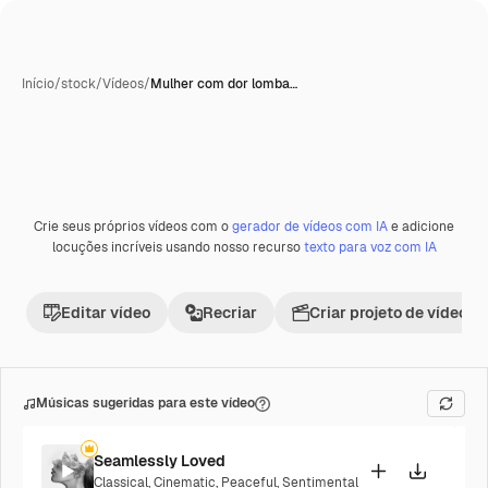
Início
/
stock
/
Vídeos
/
Mulher com dor lomba…
Crie seus próprios vídeos com o
gerador de vídeos com IA
e adicione
Premium
locuções incríveis usando nosso recurso
texto para voz com IA
Editar vídeo
Recriar
Criar projeto de vídeo
Músicas sugeridas para este vídeo
Seamlessly Loved
Classical
,
Cinematic
,
Peaceful
,
Sentimental