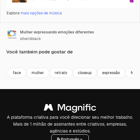
Explore
mais opções de música
Mulher expressando emoções diferentes
silverkblack
Você também pode gostar de
Premium
Premium
Premium
Premium
face
mulher
retrato
closeup
expressão
feliz
A plataforma criativa para você direcionar seu melhor trabalho.
Mais de 1 milhão de assinantes entre criativos, empresas,
agências e estúdios.
Português