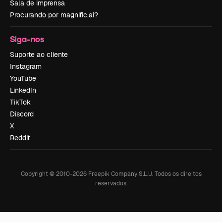
Sala de imprensa
Procurando por magnific.ai?
Siga-nos
Suporte ao cliente
Instagram
YouTube
LinkedIn
TikTok
Discord
X
Reddit
Copyright © 2010-
2026
Freepik Company S.L.U.
Todos os direitos
reservados
.