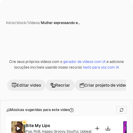
Início
/
stock
/
Vídeos
/
Mulher expressando e…
Crie seus próprios vídeos com o
gerador de vídeos com IA
e adicione
Premium
locuções incríveis usando nosso recurso
texto para voz com IA
Editar vídeo
Recriar
Criar projeto de vídeo
Músicas sugeridas para este vídeo
Bite My Lips
Pop
,
RnB
,
Happy
,
Groovy
,
Soulful
,
Upbeat