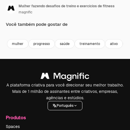
Mulher fazendo desafios de treino e exercícios de fitness
magnific
Você também pode gostar de
Premium
Premium
Premium
Premium
mulher
progresso
saúde
treinamento
ativo
f
A plataforma criativa para você direcionar seu melhor trabalho.
Mais de 1 milhão de assinantes entre criativos, empresas,
agências e estúdios.
Português
Produtos
Spaces