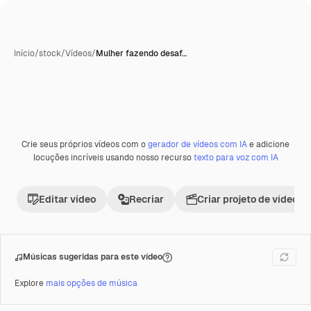
Início
/
stock
/
Vídeos
/
Mulher fazendo desaf…
Crie seus próprios vídeos com o
gerador de vídeos com IA
e adicione
Premium
locuções incríveis usando nosso recurso
texto para voz com IA
Editar vídeo
Recriar
Criar projeto de vídeo
Músicas sugeridas para este vídeo
Explore
mais opções de música