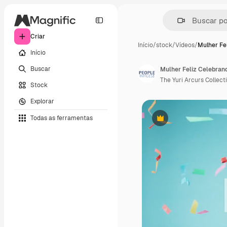
Criar
Início
/
stock
/
Vídeos
/
Mulher Fe
Início
Buscar
Mulher Feliz Celebran
The Yuri Arcurs Collect
Stock
Explorar
Todas as ferramentas
Premium