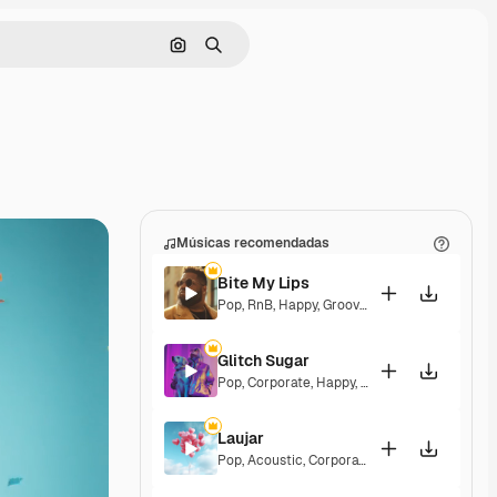
Pesquisar por imagem
Buscar
Músicas recomendadas
Bite My Lips
Pop
,
RnB
,
Happy
,
Groovy
,
Soulful
,
Upbeat
Glitch Sugar
Pop
,
Corporate
,
Happy
,
Groovy
,
Upbeat
Laujar
Pop
,
Acoustic
,
Corporate
,
Happy
,
Hopeful
,
Se