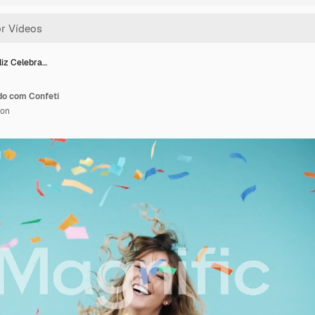
liz Celebra…
do com Confeti
ion