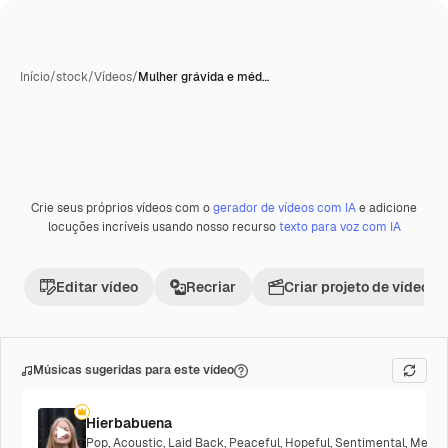
Início
/
stock
/
Vídeos
/
Mulher grávida e méd…
Crie seus próprios vídeos com o
gerador de vídeos com IA
e adicione
Premium
locuções incríveis usando nosso recurso
texto para voz com IA
Editar vídeo
Recriar
Criar projeto de vídeo
Músicas sugeridas para este vídeo
Hierbabuena
Pop
,
Acoustic
,
Laid Back
,
Peaceful
,
Hopeful
,
Sentimental
,
Melanc