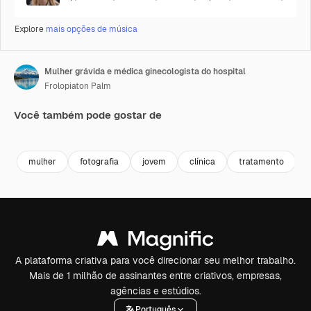
Explore
mais opções de música
Mulher grávida e médica ginecologista do hospital
Frolopiaton Palm
Você também pode gostar de
Premium
Premium
Premium
Premium
mulher
fotografia
jovem
clínica
tratamento
A plataforma criativa para você direcionar seu melhor trabalho.
Mais de 1 milhão de assinantes entre criativos, empresas,
agências e estúdios.
Português