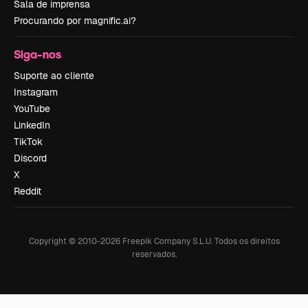
Sala de imprensa
Procurando por magnific.ai?
Siga-nos
Suporte ao cliente
Instagram
YouTube
LinkedIn
TikTok
Discord
X
Reddit
Copyright © 2010-
2026
Freepik Company S.L.U.
Todos os direitos
reservados
.