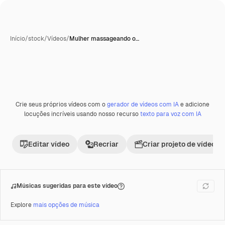
Início
/
stock
/
Vídeos
/
Mulher massageando o…
Crie seus próprios vídeos com o
gerador de vídeos com IA
e adicione
Premium
locuções incríveis usando nosso recurso
texto para voz com IA
Editar vídeo
Recriar
Criar projeto de vídeo
Músicas sugeridas para este vídeo
Explore
mais opções de música