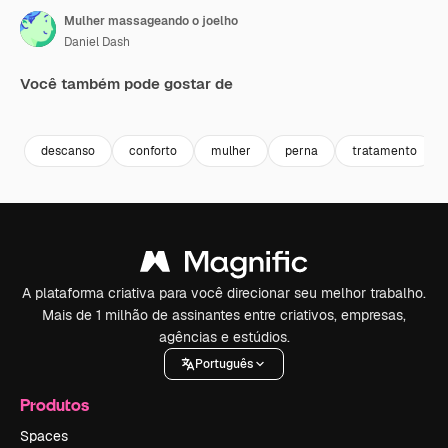
Mulher massageando o joelho
Daniel Dash
Você também pode gostar de
Premium
Premium
descanso
conforto
mulher
perna
tratamento
A plataforma criativa para você direcionar seu melhor trabalho.
Mais de 1 milhão de assinantes entre criativos, empresas,
agências e estúdios.
Português
Produtos
Spaces