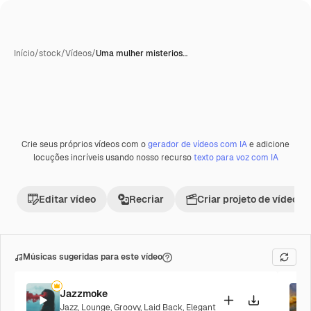
Início
/
stock
/
Vídeos
/
Uma mulher misterios…
Crie seus próprios vídeos com o
gerador de vídeos com IA
e adicione
Premium
locuções incríveis usando nosso recurso
texto para voz com IA
Editar vídeo
Recriar
Criar projeto de vídeo
Músicas sugeridas para este vídeo
Jazzmoke
Jazz
,
Lounge
,
Groovy
,
Laid Back
,
Elegant