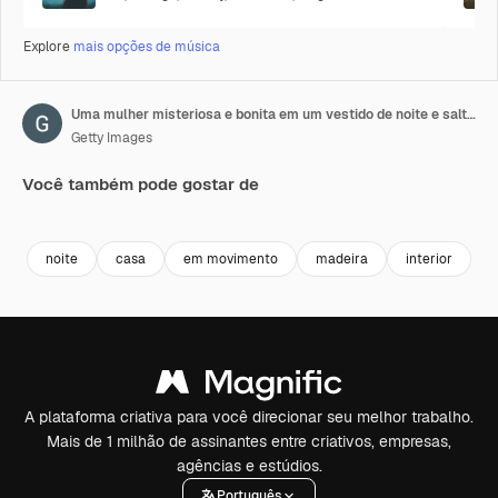
Explore
mais opções de música
Uma mulher misteriosa e bonita em um vestido de noite e saltos altos sobe as escadas para o ambiente esfumaçado.
Getty Images
Você também pode gostar de
Premium
Premium
Premium
Premium
Gerado por 
noite
casa
em movimento
madeira
interior
e
A plataforma criativa para você direcionar seu melhor trabalho.
Mais de 1 milhão de assinantes entre criativos, empresas,
agências e estúdios.
Português