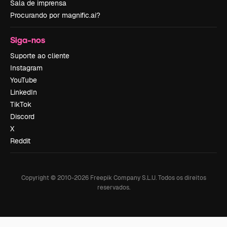
Sala de imprensa
Procurando por magnific.ai?
Siga-nos
Suporte ao cliente
Instagram
YouTube
LinkedIn
TikTok
Discord
X
Reddit
Copyright © 2010-
2026
Freepik Company S.L.U.
Todos os direitos
reservados
.