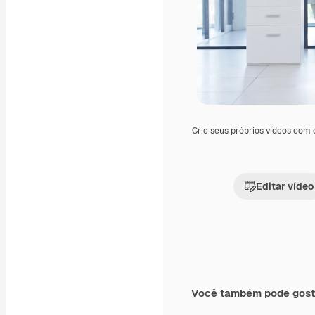
Crie seus próprios vídeos com
Editar vídeo
Você também pode gost
Premium
Premium