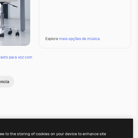
Explore
mais opções de música
texto para voz com
ência
Premium
Premium
Premium
Premium
ree to the storing of cookies on your device to enhance site