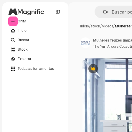
Criar
Início
/
stock
/
Vídeos
/
Mulheres f
Início
Buscar
Mulheres felizes limpa
The Yuri Arcurs Collect
Stock
Explorar
Todas as ferramentas
Premium