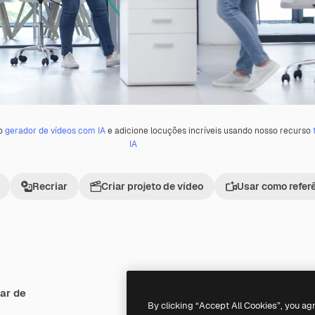
 o
gerador de vídeos com IA
e adicione locuções incríveis usando nosso recurso
IA
Recriar
Criar projeto de vídeo
Usar como refer
ar de
Premium
Premium
By clicking “Accept All Cookies”, you ag