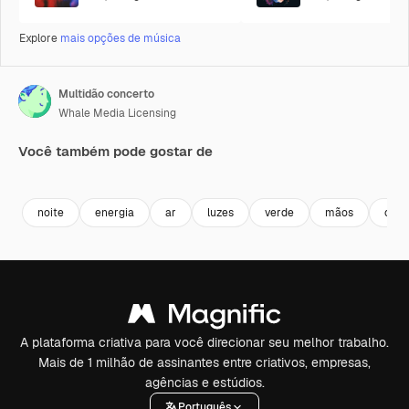
Explore
mais opções de música
Multidão concerto
Whale Media Licensing
Você também pode gostar de
Premium
Premium
Gerado por IA
Premium
Premium
Gerado por 
noite
energia
ar
luzes
verde
mãos
colo
A plataforma criativa para você direcionar seu melhor trabalho.
Mais de 1 milhão de assinantes entre criativos, empresas,
agências e estúdios.
Português