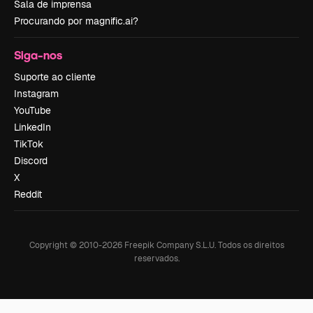
Sala de imprensa
Procurando por magnific.ai?
Siga-nos
Suporte ao cliente
Instagram
YouTube
LinkedIn
TikTok
Discord
X
Reddit
Copyright © 2010-
2026
Freepik Company S.L.U.
Todos os direitos
reservados
.