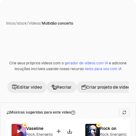
Início
/
stock
/
Vídeos
/
Multidão concerto
Gerada com IA
Crie seus próprios vídeos com o
gerador de vídeos com IA
e adicione
Premium
locuções incríveis usando nosso recurso
texto para voz com IA
Editar vídeo
Recriar
Criar projeto de vídeo
Músicas sugeridas para este vídeo
Vaseline
Rock on
Rock
,
Energetic
Rock
,
Energetic