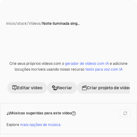
Início
/
stock
/
Vídeos
/
Noite iluminada sing…
Crie seus próprios vídeos com o
gerador de vídeos com IA
e adicione
Premium
locuções incríveis usando nosso recurso
texto para voz com IA
Editar vídeo
Recriar
Criar projeto de vídeo
Músicas sugeridas para este vídeo
Explore
mais opções de música