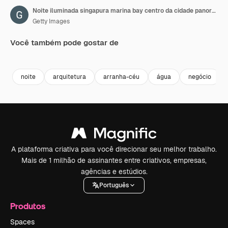
Noite iluminada singapura marina bay centro da cidade panorama 4k lapse de tempo
Getty Images
Você também pode gostar de
Premium
Premium
noite
arquitetura
arranha-céu
água
negócio
A plataforma criativa para você direcionar seu melhor trabalho.
Mais de 1 milhão de assinantes entre criativos, empresas,
agências e estúdios.
Português
Produtos
Spaces