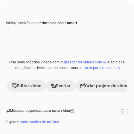
Início
/
stock
/
Vídeos
/
Notas de dólar ameri…
Gerada com IA
Crie seus próprios vídeos com o
gerador de vídeos com IA
e adicione
Premium
locuções incríveis usando nosso recurso
texto para voz com IA
Editar vídeo
Recriar
Criar projeto de vídeo
Músicas sugeridas para este vídeo
Explore
mais opções de música