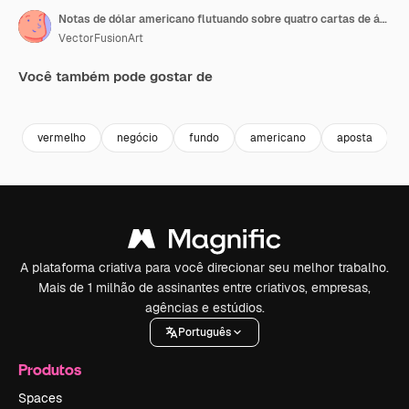
Notas de dólar americano flutuando sobre quatro cartas de ás e fichas de cassino em smartphone em fundo vermelho.
VectorFusionArt
Você também pode gostar de
Premium
Premium
Gerado por IA
Premium
Premium
Gerado por 
vermelho
negócio
fundo
americano
aposta
p
A plataforma criativa para você direcionar seu melhor trabalho.
Mais de 1 milhão de assinantes entre criativos, empresas,
agências e estúdios.
Português
Produtos
Spaces