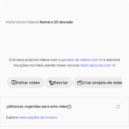
Início
/
stock
/
Vídeos
/
Número 25 dourado
Crie seus próprios vídeos com o
gerador de vídeos com IA
e adicione
Premium
locuções incríveis usando nosso recurso
texto para voz com IA
Editar vídeo
Recriar
Criar projeto de vídeo
Músicas sugeridas para este vídeo
Explore
mais opções de música