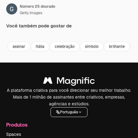
Número 25 dourado
Getty Images
Você também pode gostar de
Premium
Premium
Premium
Premium
assinar
Itália
celebração
símbolo
brilhante
h
A plataforma criativa para você direcionar seu melhor trabalho.
Mais de 1 milhão de assinantes entre criativos, empresas,
agências e estúdios.
Português
Produtos
Spaces