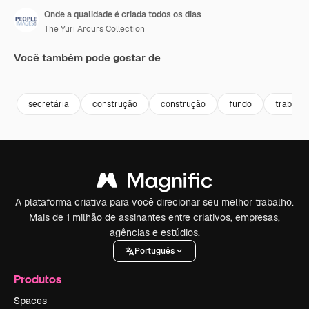
Onde a qualidade é criada todos os dias
The Yuri Arcurs Collection
Você também pode gostar de
Premium
Premium
Premium
Premium
Gerado por 
secretária
construção
construção
fundo
trabalho
A plataforma criativa para você direcionar seu melhor trabalho.
Mais de 1 milhão de assinantes entre criativos, empresas,
agências e estúdios.
Português
Produtos
Spaces