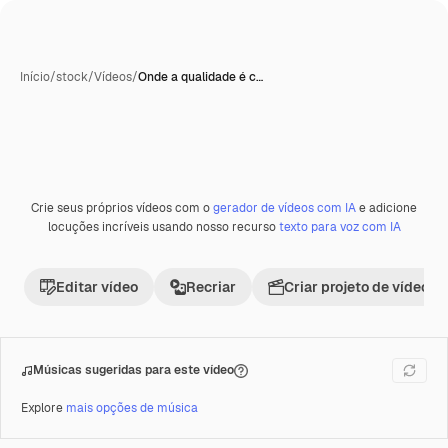
Início
/
stock
/
Vídeos
/
Onde a qualidade é c…
Crie seus próprios vídeos com o
gerador de vídeos com IA
e adicione
Premium
locuções incríveis usando nosso recurso
texto para voz com IA
Editar vídeo
Recriar
Criar projeto de vídeo
Músicas sugeridas para este vídeo
Explore
mais opções de música