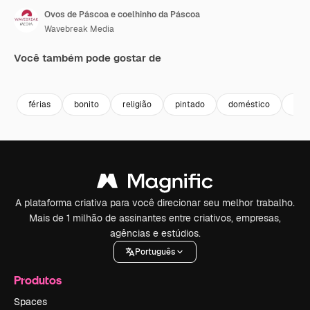
Ovos de Páscoa e coelhinho da Páscoa
Wavebreak Media
Você também pode gostar de
Premium
Premium
Premium
Premium
Gerado por 
férias
bonito
religião
pintado
doméstico
proj
A plataforma criativa para você direcionar seu melhor trabalho.
Mais de 1 milhão de assinantes entre criativos, empresas,
agências e estúdios.
Português
Produtos
Spaces