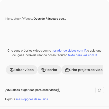
Início
/
stock
/
Vídeos
/
Ovos de Páscoa e coe…
Crie seus próprios vídeos com o
gerador de vídeos com IA
e adicione
Premium
locuções incríveis usando nosso recurso
texto para voz com IA
Editar vídeo
Recriar
Criar projeto de vídeo
Músicas sugeridas para este vídeo
Explore
mais opções de música