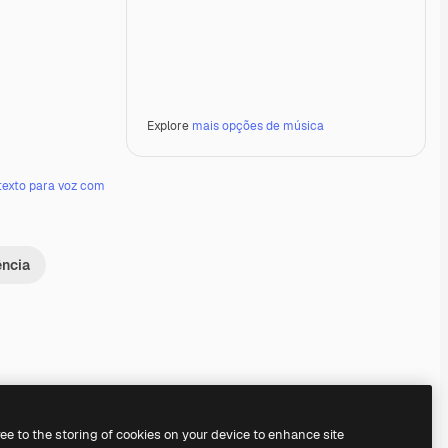
Explore
mais opções de música
texto para voz com
ência
Premium
Premium
Gerado por IA
Premium
Premium
Gerado por IA
ree to the storing of cookies on your device to enhance site