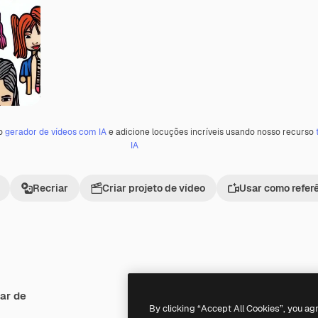
 o
gerador de vídeos com IA
e adicione locuções incríveis usando nosso recurso
IA
Recriar
Criar projeto de vídeo
Usar como refer
ar de
Premium
Premium
Gerado por IA
By clicking “Accept All Cookies”, you ag