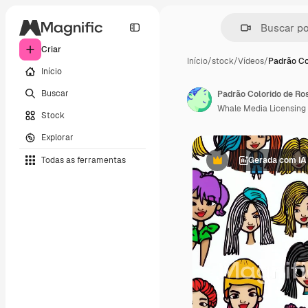
Criar
Início
/
stock
/
Vídeos
/
Padrão Co
Início
Buscar
Padrão Colorido de R
Whale Media Licensing
Stock
Explorar
Todas as ferramentas
Gerada com IA
Premium