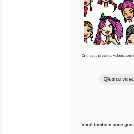
Crie seus próprios vídeos com
Editar vídeo
Você também pode gost
Premium
Premium
Gerado por IA