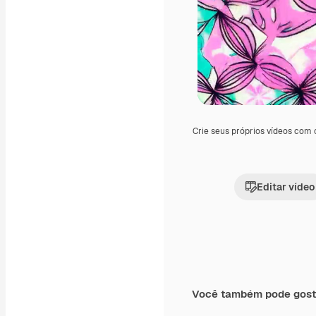
Crie seus próprios vídeos com
Editar vídeo
Você também pode gost
Premium
Premium
Gerado por IA