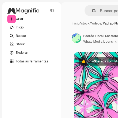
Criar
Início
/
stock
/
Vídeos
/
Padrão Fl
Início
Buscar
Padrão Floral Abstrat
Whale Media Licensing
Stock
Explorar
Todas as ferramentas
Gerada com IA
Premium