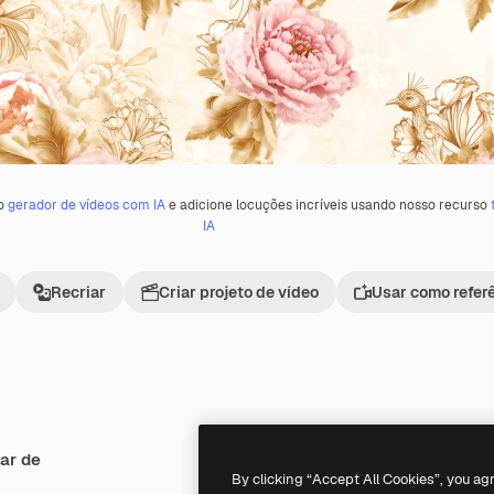
 o
gerador de vídeos com IA
e adicione locuções incríveis usando nosso recurso
IA
Recriar
Criar projeto de vídeo
Usar como refer
ar de
Premium
Premium
Gerado por IA
By clicking “Accept All Cookies”, you ag