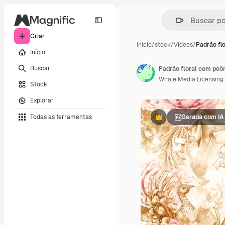
Criar
Início
/
stock
/
Vídeos
/
Padrão fl
Início
Buscar
Padrão floral com peô
Whale Media Licensing
Stock
Explorar
Todas as ferramentas
Gerada com IA
Premium