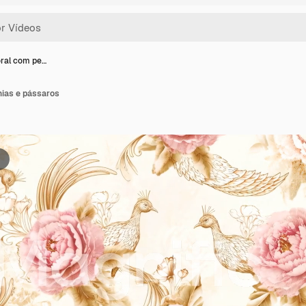
oral com pe…
nias e pássaros