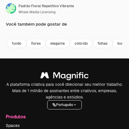
Padrão Floral Repetitivo Vibrante
Whale Media Licensing
Você também pode gostar de
Premium
Premium
Gerado por IA
fundo
flores
elegante
colorido
folhas
ilustra
A plataforma criativa para você direcionar seu melhor trabalho.
Mais de 1 milhão de assinantes entre criativos, empresas,
agências e estúdios.
Português
Produtos
Spaces