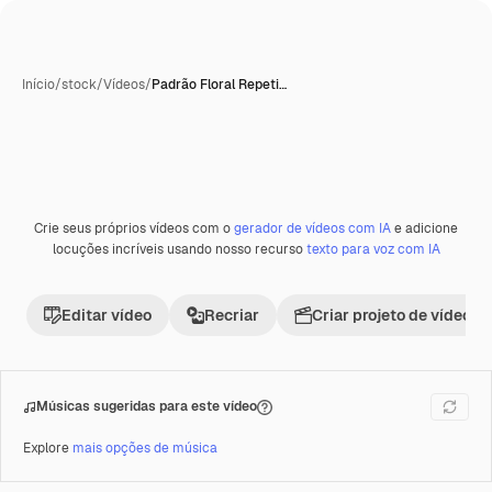
Início
/
stock
/
Vídeos
/
Padrão Floral Repeti…
Gerada com IA
Crie seus próprios vídeos com o
gerador de vídeos com IA
e adicione
Premium
locuções incríveis usando nosso recurso
texto para voz com IA
Editar vídeo
Recriar
Criar projeto de vídeo
Músicas sugeridas para este vídeo
Explore
mais opções de música