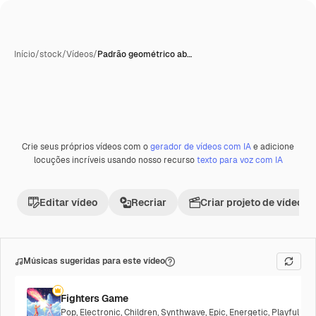
Início
/
stock
/
Vídeos
/
Padrão geométrico ab…
Crie seus próprios vídeos com o
gerador de vídeos com IA
e adicione
Premium
locuções incríveis usando nosso recurso
texto para voz com IA
Editar vídeo
Recriar
Criar projeto de vídeo
Músicas sugeridas para este vídeo
Fighters Game
Pop
,
Electronic
,
Children
,
Synthwave
,
Epic
,
Energetic
,
Playful