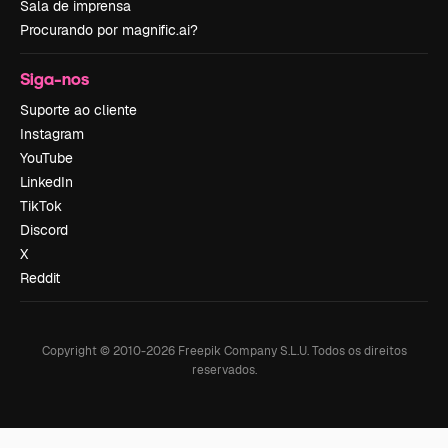
Sala de imprensa
Procurando por magnific.ai?
Siga-nos
Suporte ao cliente
Instagram
YouTube
LinkedIn
TikTok
Discord
X
Reddit
Copyright © 2010-
2026
Freepik Company S.L.U.
Todos os direitos
reservados
.