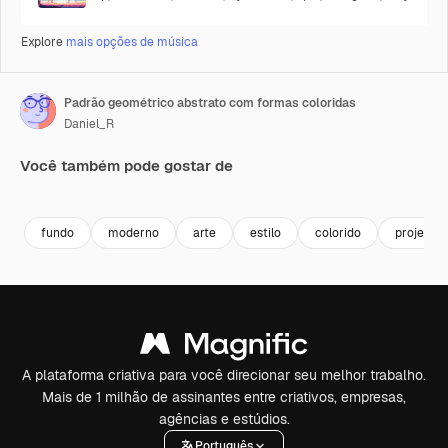
Explore
mais opções de música
Padrão geométrico abstrato com formas coloridas
Daniel_R
Você também pode gostar de
Premium
Premium
Premium
Premium
fundo
moderno
arte
estilo
colorido
projeto
A plataforma criativa para você direcionar seu melhor trabalho.
Mais de 1 milhão de assinantes entre criativos, empresas,
agências e estúdios.
Português