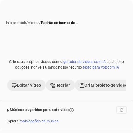
Início
/
stock
/
Vídeos
/
Padrão de ícones do …
Crie seus próprios vídeos com o
gerador de vídeos com IA
e adicione
Premium
locuções incríveis usando nosso recurso
texto para voz com IA
Editar vídeo
Recriar
Criar projeto de vídeo
Músicas sugeridas para este vídeo
Explore
mais opções de música