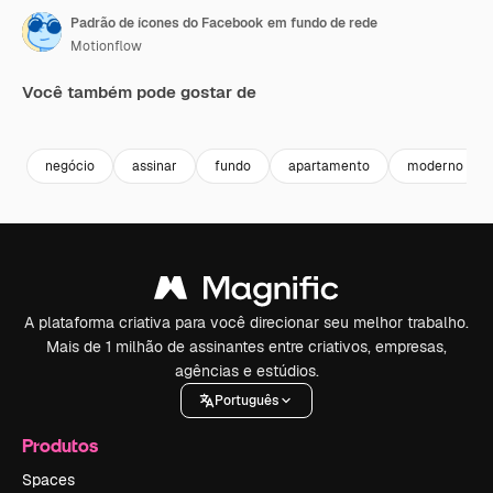
Padrão de ícones do Facebook em fundo de rede
Motionflow
Você também pode gostar de
Premium
Premium
Premium
Premium
negócio
assinar
fundo
apartamento
moderno
A plataforma criativa para você direcionar seu melhor trabalho.
Mais de 1 milhão de assinantes entre criativos, empresas,
agências e estúdios.
Português
Produtos
Spaces