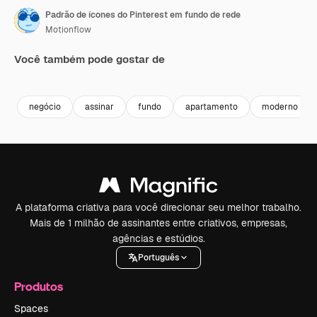
Padrão de ícones do Pinterest em fundo de rede
Motionflow
Você também pode gostar de
Premium
Premium
Premium
Premium
negócio
assinar
fundo
apartamento
moderno
A plataforma criativa para você direcionar seu melhor trabalho.
Mais de 1 milhão de assinantes entre criativos, empresas,
agências e estúdios.
Português
Produtos
Spaces