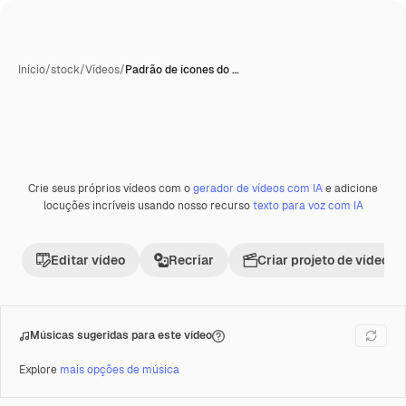
Início
/
stock
/
Vídeos
/
Padrão de ícones do …
Crie seus próprios vídeos com o
gerador de vídeos com IA
e adicione
Premium
locuções incríveis usando nosso recurso
texto para voz com IA
Editar vídeo
Recriar
Criar projeto de vídeo
Músicas sugeridas para este vídeo
Explore
mais opções de música