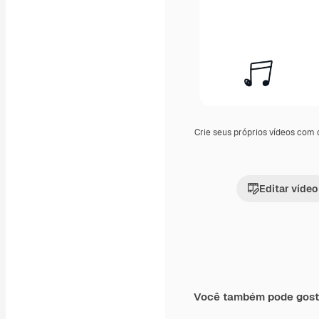
Crie seus próprios vídeos com
Editar vídeo
Você também pode gost
Premium
Premium