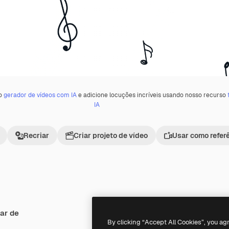
 o
gerador de vídeos com IA
e adicione locuções incríveis usando nosso recurso
IA
Recriar
Criar projeto de vídeo
Usar como refer
ar de
Premium
Premium
By clicking “Accept All Cookies”, you ag