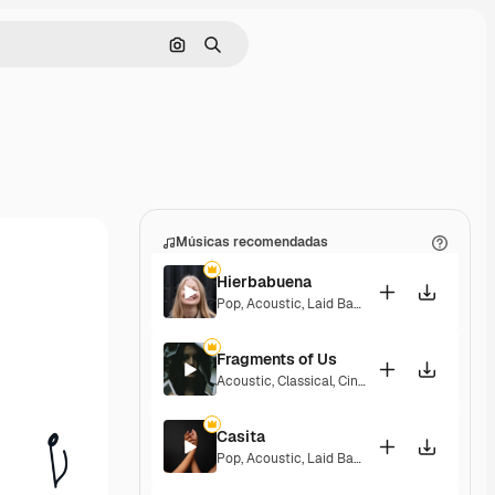
Pesquisar por imagem
Buscar
Músicas recomendadas
Hierbabuena
Pop
,
Acoustic
,
Laid Back
,
Peaceful
,
Hopeful
,
Fragments of Us
Acoustic
,
Classical
,
Cinematic
,
Dramatic
,
Pea
Casita
Pop
,
Acoustic
,
Laid Back
,
Peaceful
,
Hopeful
,