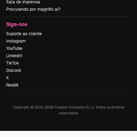
Sala de imprensa
Procurando por magnific.ai?
Siga-nos
Suporte ao cliente
Instagram
YouTube
LinkedIn
TikTok
Discord
X
Reddit
Copyright © 2010-
2026
Freepik Company S.L.U.
Todos os direitos
reservados
.