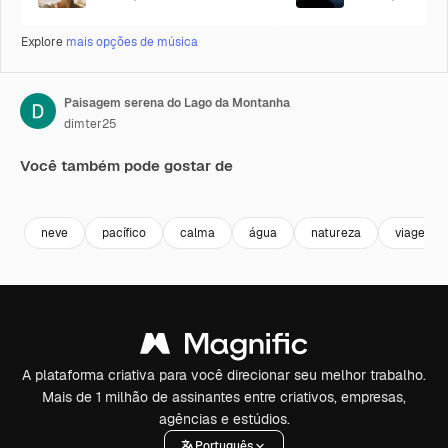
Explore
mais opções de música
Paisagem serena do Lago da Montanha
dimter25
Você também pode gostar de
Premium
Premium
Premium
Premium
neve
pacífico
calma
água
natureza
viagem
A plataforma criativa para você direcionar seu melhor trabalho.
Mais de 1 milhão de assinantes entre criativos, empresas,
agências e estúdios.
Português