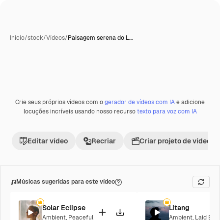
Início
/
stock
/
Vídeos
/
Paisagem serena do L…
Crie seus próprios vídeos com o
gerador de vídeos com IA
e adicione
Premium
locuções incríveis usando nosso recurso
texto para voz com IA
Editar vídeo
Recriar
Criar projeto de vídeo
Músicas sugeridas para este vídeo
Solar Eclipse
Litang
Ambient
,
Peaceful
Ambient
,
Laid Bac