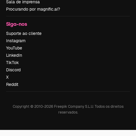
Sala de imprensa
Procurando por magnific.ai?
Siga-nos
Suporte ao cliente
Instagram
YouTube
LinkedIn
TikTok
Discord
X
Reddit
Copyright © 2010-
2026
Freepik Company S.L.U.
Todos os direitos
reservados
.