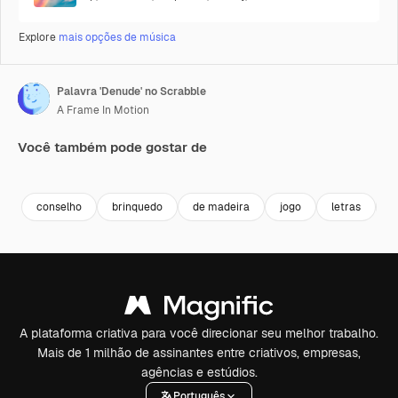
Explore
mais opções de música
Palavra 'Denude' no Scrabble
A Frame In Motion
Você também pode gostar de
Premium
Premium
Premium
Premium
conselho
brinquedo
de madeira
jogo
letras
b
A plataforma criativa para você direcionar seu melhor trabalho.
Mais de 1 milhão de assinantes entre criativos, empresas,
agências e estúdios.
Português