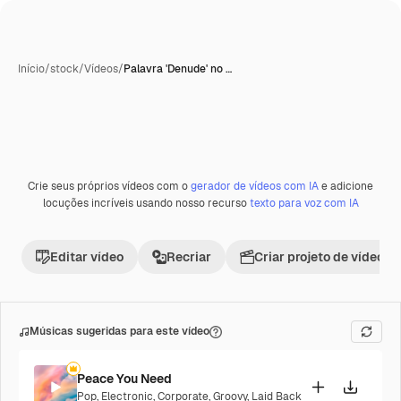
Início
/
stock
/
Vídeos
/
Palavra 'Denude' no …
Crie seus próprios vídeos com o
gerador de vídeos com IA
e adicione
Premium
locuções incríveis usando nosso recurso
texto para voz com IA
Editar vídeo
Recriar
Criar projeto de vídeo
Músicas sugeridas para este vídeo
Peace You Need
Pop
,
Electronic
,
Corporate
,
Groovy
,
Laid Back