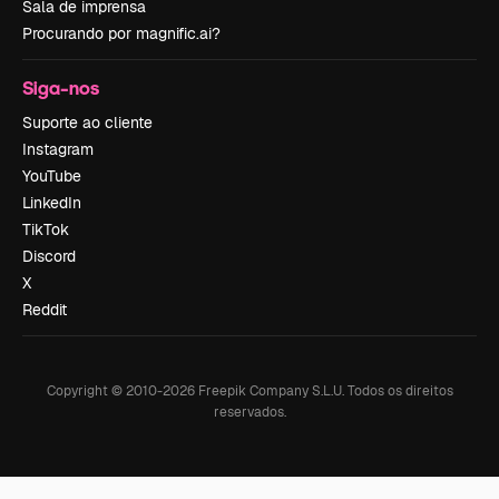
Sala de imprensa
Procurando por magnific.ai?
Siga-nos
Suporte ao cliente
Instagram
YouTube
LinkedIn
TikTok
Discord
X
Reddit
Copyright © 2010-
2026
Freepik Company S.L.U.
Todos os direitos
reservados
.