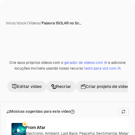
Início
/
stock
/
Vídeos
/
Palavra ISOLAR no Sc…
Crie seus próprios vídeos com o
gerador de vídeos com IA
e adicione
Premium
locuções incríveis usando nosso recurso
texto para voz com IA
Editar vídeo
Recriar
Criar projeto de vídeo
Músicas sugeridas para este vídeo
From Afar
Electronic
,
Ambient
,
Laid Back
,
Peaceful
,
Sentimental
,
Melancho