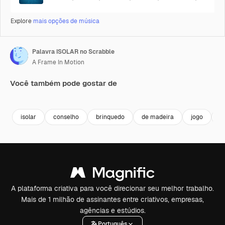
Explore
mais opções de música
Palavra ISOLAR no Scrabble
A Frame In Motion
Você também pode gostar de
Premium
Premium
Premium
Premium
isolar
conselho
brinquedo
de madeira
jogo
l
A plataforma criativa para você direcionar seu melhor trabalho.
Mais de 1 milhão de assinantes entre criativos, empresas,
agências e estúdios.
Português