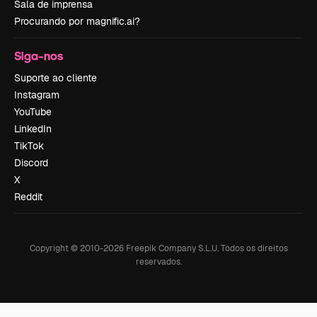
Sala de imprensa
Procurando por magnific.ai?
Siga-nos
Suporte ao cliente
Instagram
YouTube
LinkedIn
TikTok
Discord
X
Reddit
Copyright © 2010-
2026
Freepik Company S.L.U.
Todos os direitos
reservados
.