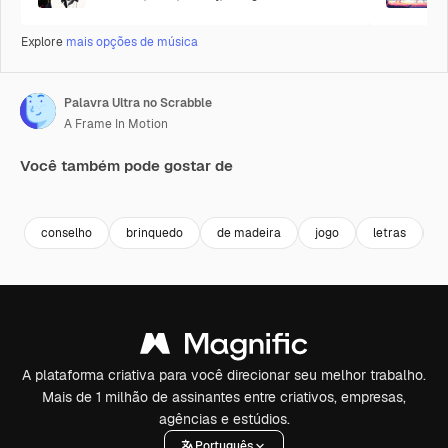
Explore
mais opções de música
Palavra Ultra no Scrabble
A Frame In Motion
Você também pode gostar de
Premium
Premium
Premium
Premium
conselho
brinquedo
de madeira
jogo
letras
b
A plataforma criativa para você direcionar seu melhor trabalho.
Mais de 1 milhão de assinantes entre criativos, empresas,
agências e estúdios.
Português