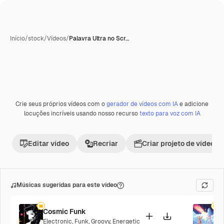
Início
/
stock
/
Vídeos
/
Palavra Ultra no Scr…
Crie seus próprios vídeos com o
gerador de vídeos com IA
e adicione
Premium
locuções incríveis usando nosso recurso
texto para voz com IA
Editar vídeo
Recriar
Criar projeto de vídeo
Músicas sugeridas para este vídeo
Cosmic Funk
F
Electronic
,
Funk
,
Groovy
,
Energetic
P