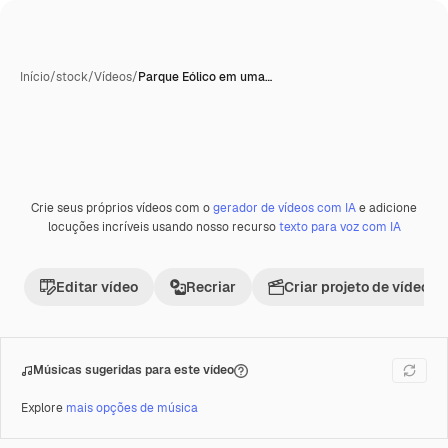
Início
/
stock
/
Vídeos
/
Parque Eólico em uma…
Crie seus próprios vídeos com o
gerador de vídeos com IA
e adicione
Premium
locuções incríveis usando nosso recurso
texto para voz com IA
Editar vídeo
Recriar
Criar projeto de vídeo
Músicas sugeridas para este vídeo
Explore
mais opções de música