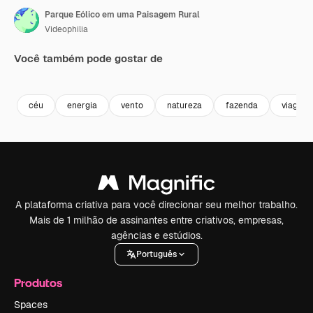
Parque Eólico em uma Paisagem Rural
Videophilia
Você também pode gostar de
Premium
Premium
Premium
Premium
céu
energia
vento
natureza
fazenda
viagem
A plataforma criativa para você direcionar seu melhor trabalho.
Mais de 1 milhão de assinantes entre criativos, empresas,
agências e estúdios.
Português
Produtos
Spaces