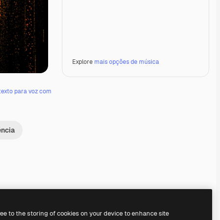
Explore
mais opções de música
texto para voz com
ência
Premium
Premium
Premium
Premium
ree to the storing of cookies on your device to enhance site