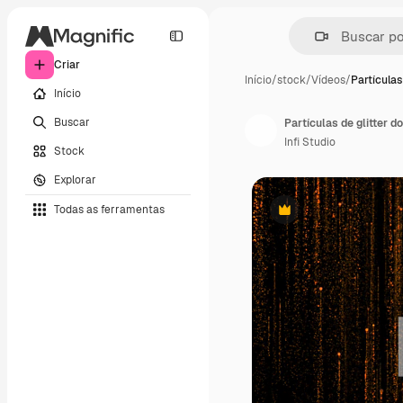
Criar
Início
/
stock
/
Vídeos
/
Partículas
Início
Buscar
Partículas de glitter d
Infi Studio
Stock
Explorar
Todas as ferramentas
Premium