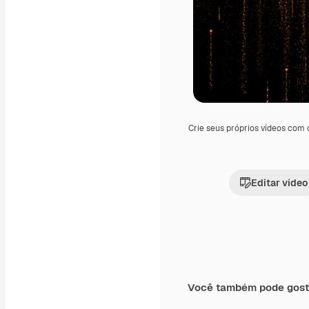
Crie seus próprios vídeos com
Editar vídeo
Você também pode gost
Premium
Premium