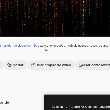
 o
gerador de vídeos com IA
e adicione locuções incríveis usando nosso recurso
IA
Recriar
Criar projeto de vídeo
Usar como refer
ar de
Premium
Premium
By clicking “Accept All Cookies”, you ag