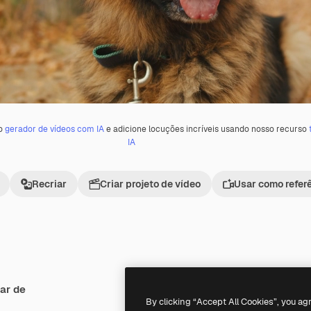
 o
gerador de vídeos com IA
e adicione locuções incríveis usando nosso recurso
IA
Recriar
Criar projeto de vídeo
Usar como refer
ar de
Premium
Premium
By clicking “Accept All Cookies”, you ag