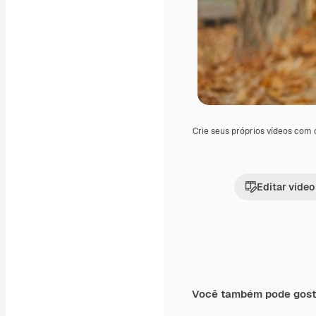
Crie seus próprios vídeos com
Editar vídeo
Você também pode gost
Premium
Premium