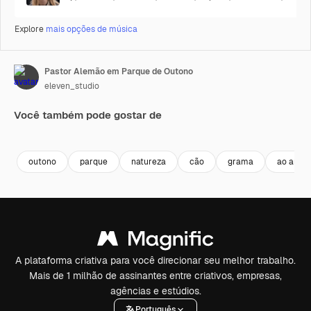
Explore
mais opções de música
Pastor Alemão em Parque de Outono
eleven_studio
Você também pode gostar de
Premium
Premium
Premium
Premium
outono
parque
natureza
cão
grama
ao ar liv
A plataforma criativa para você direcionar seu melhor trabalho.
Mais de 1 milhão de assinantes entre criativos, empresas,
agências e estúdios.
Português