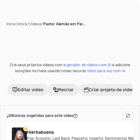
Início
/
stock
/
Vídeos
/
Pastor Alemão em Par…
Crie seus próprios vídeos com o
gerador de vídeos com IA
e adicione
Premium
locuções incríveis usando nosso recurso
texto para voz com IA
Editar vídeo
Recriar
Criar projeto de vídeo
Músicas sugeridas para este vídeo
Hierbabuena
Pop
,
Acoustic
,
Laid Back
,
Peaceful
,
Hopeful
,
Sentimental
,
Melanc