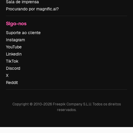
Sala de imprensa
Procurando por magnific.ai?
Siga-nos
Suporte ao cliente
Instagram
YouTube
LinkedIn
TikTok
Discord
X
Reddit
Copyright © 2010-
2026
Freepik Company S.L.U.
Todos os direitos
reservados
.