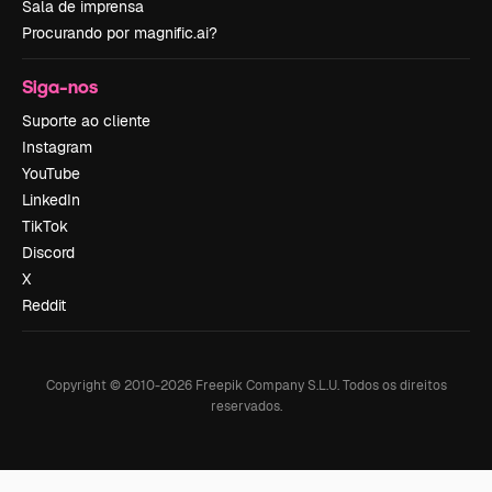
Sala de imprensa
Procurando por magnific.ai?
Siga-nos
Suporte ao cliente
Instagram
YouTube
LinkedIn
TikTok
Discord
X
Reddit
Copyright © 2010-
2026
Freepik Company S.L.U.
Todos os direitos
reservados
.