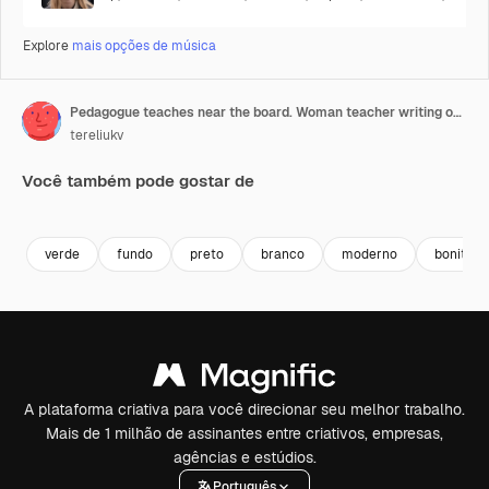
Explore
mais opções de música
Pedagogue teaches near the board. Woman teacher writing on a blackboard and learning children in the classroom. Education concept.
tereliukv
Você também pode gostar de
Premium
Premium
Premium
Premium
verde
fundo
preto
branco
moderno
bonito
A plataforma criativa para você direcionar seu melhor trabalho.
Mais de 1 milhão de assinantes entre criativos, empresas,
agências e estúdios.
Português