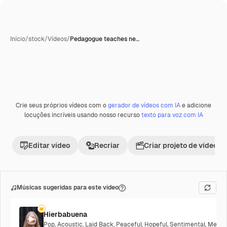
Início
/
stock
/
Vídeos
/
Pedagogue teaches ne…
Crie seus próprios vídeos com o
gerador de vídeos com IA
e adicione
Premium
locuções incríveis usando nosso recurso
texto para voz com IA
Editar vídeo
Recriar
Criar projeto de vídeo
Músicas sugeridas para este vídeo
Hierbabuena
Pop
,
Acoustic
,
Laid Back
,
Peaceful
,
Hopeful
,
Sentimental
,
Melanc