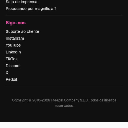
Sala de imprensa
Procurando por magnific.ai?
Siga-nos
Suporte ao cliente
Instagram
YouTube
LinkedIn
TikTok
Discord
X
Reddit
Copyright © 2010-
2026
Freepik Company S.L.U.
Todos os direitos
reservados
.