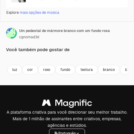
Explore
mais opções de música
Um pedestal de mármore branco com um fundo rosa
cgnomad3d
Você também pode gostar de
Premium
Premium
Premium
Premium
luz
cor
roxo
fundo
textura
branco
lâmp
A plataforma criativa para você direcionar seu melhor trabalho.
Mais de 1 milhão de assinantes entre criativos, empresas,
agências e estúdios.
Português