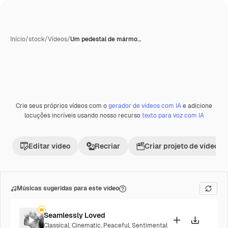
Início
/
stock
/
Vídeos
/
Um pedestal de mármo…
Gerada com IA
Crie seus próprios vídeos com o
gerador de vídeos com IA
e adicione
Premium
locuções incríveis usando nosso recurso
texto para voz com IA
Editar vídeo
Recriar
Criar projeto de vídeo
Músicas sugeridas para este vídeo
Seamlessly Loved
Classical
,
Cinematic
,
Peaceful
,
Sentimental