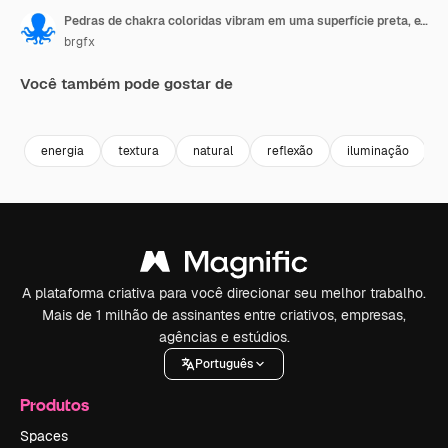
Pedras de chakra coloridas vibram em uma superfície preta, exibindo suas tonalidades vívidas e texturas sob iluminação brilhante.
brgfx
Você também pode gostar de
Premium
Premium
Premium
Premium
energia
textura
natural
reflexão
iluminação
A plataforma criativa para você direcionar seu melhor trabalho.
Mais de 1 milhão de assinantes entre criativos, empresas,
agências e estúdios.
Português
Produtos
Spaces