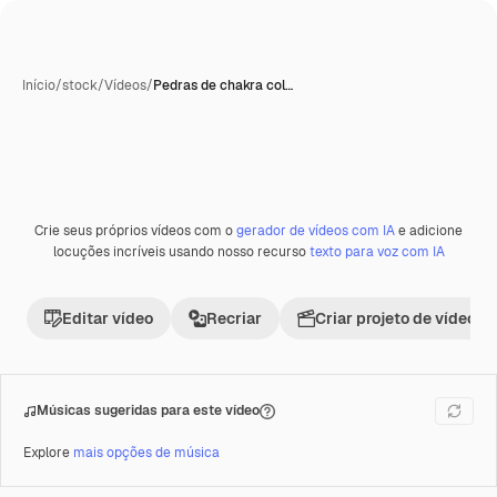
Início
/
stock
/
Vídeos
/
Pedras de chakra col…
Crie seus próprios vídeos com o
gerador de vídeos com IA
e adicione
Premium
locuções incríveis usando nosso recurso
texto para voz com IA
Editar vídeo
Recriar
Criar projeto de vídeo
Músicas sugeridas para este vídeo
Explore
mais opções de música