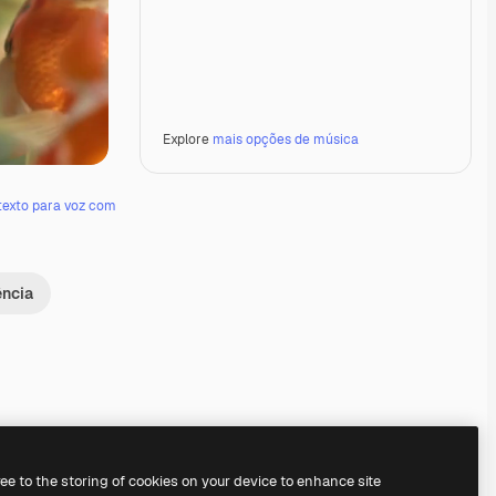
Explore
mais opções de música
texto para voz com
ência
Premium
Premium
Premium
Premium
ree to the storing of cookies on your device to enhance site