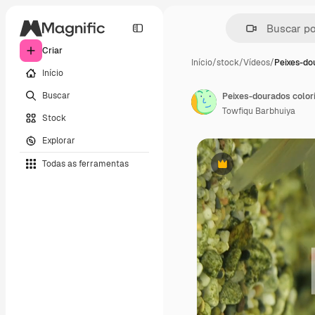
Criar
Início
/
stock
/
Vídeos
/
Peixes-do
Início
Buscar
Peixes-dourados color
Towfiqu Barbhuiya
Stock
Explorar
Todas as ferramentas
Premium