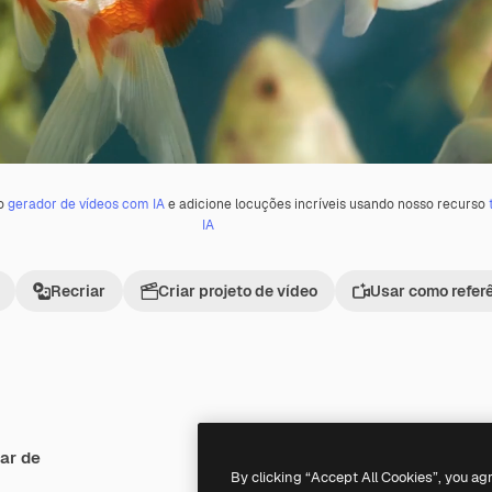
 o
gerador de vídeos com IA
e adicione locuções incríveis usando nosso recurso
IA
Recriar
Criar projeto de vídeo
Usar como refer
ar de
Premium
Premium
By clicking “Accept All Cookies”, you ag