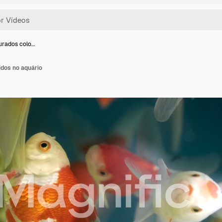
urados colo…
idos no aquário