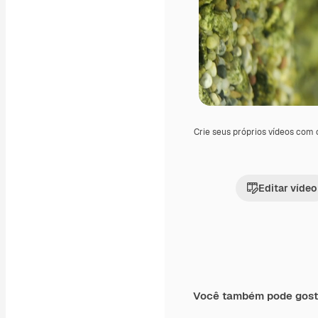
Crie seus próprios vídeos com
Editar vídeo
Você também pode gost
Premium
Premium