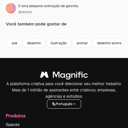
E uma pequena animação de gaivota.
djvstock
Você também pode gostar de
Premium
Premium
Premium
Premium
ave
desenho
ilustração
animal
desenho animado
A plataforma criativa para você direcionar seu melhor trabalho.
Mais de 1 milhão de assinantes entre criativos, empresas,
agências e estúdios.
Português
Produtos
Spaces