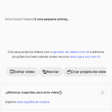
Início
/
stock
/
Vídeos
/
E uma pequena animaç…
Crie seus próprios vídeos com o
gerador de vídeos com IA
e adicione
Premium
locuções incríveis usando nosso recurso
texto para voz com IA
Editar vídeo
Recriar
Criar projeto de vídeo
Músicas sugeridas para este vídeo
Explore
mais opções de música