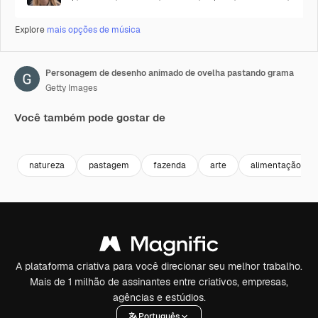
Explore
mais opções de música
Personagem de desenho animado de ovelha pastando grama
Getty Images
Você também pode gostar de
Premium
Premium
Premium
Premium
natureza
pastagem
fazenda
arte
alimentação
A plataforma criativa para você direcionar seu melhor trabalho.
Mais de 1 milhão de assinantes entre criativos, empresas,
agências e estúdios.
Português