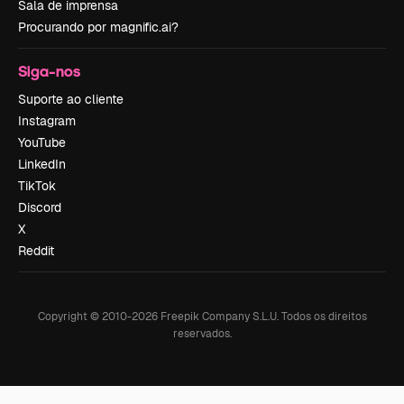
Sala de imprensa
Procurando por magnific.ai?
Siga-nos
Suporte ao cliente
Instagram
YouTube
LinkedIn
TikTok
Discord
X
Reddit
Copyright © 2010-
2026
Freepik Company S.L.U.
Todos os direitos
reservados
.