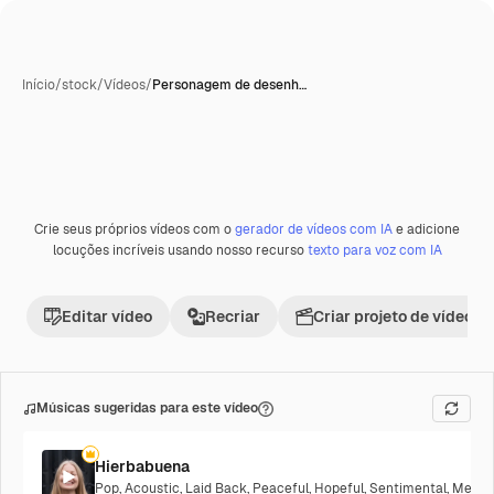
Início
/
stock
/
Vídeos
/
Personagem de desenh…
Crie seus próprios vídeos com o
gerador de vídeos com IA
e adicione
Premium
locuções incríveis usando nosso recurso
texto para voz com IA
Editar vídeo
Recriar
Criar projeto de vídeo
Músicas sugeridas para este vídeo
Hierbabuena
Pop
,
Acoustic
,
Laid Back
,
Peaceful
,
Hopeful
,
Sentimental
,
Melanc