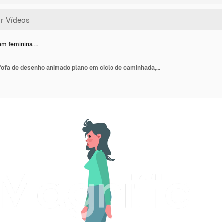
m feminina …
Personagem feminina fofa de desenho animado plano em ciclo de caminhada, animação 2D em loop isolada.