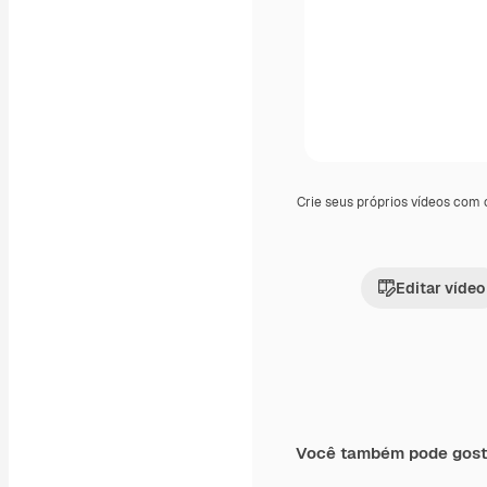
Crie seus próprios vídeos com
Editar vídeo
Você também pode gost
Premium
Premium