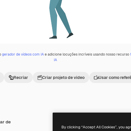
 o
gerador de vídeos com IA
e adicione locuções incríveis usando nosso recurso
IA
Recriar
Criar projeto de vídeo
Usar como refer
ar de
Premium
Premium
By clicking “Accept All Cookies”, you ag