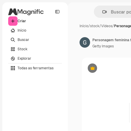
Criar
Início
/
stock
/
Vídeos
/
Personage
Início
Buscar
Getty Images
Stock
Explorar
Todas as ferramentas
Premium