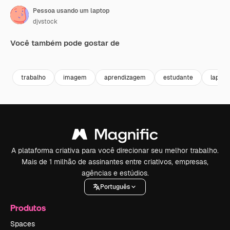
Pessoa usando um laptop
djvstock
Você também pode gostar de
Premium
Premium
trabalho
imagem
aprendizagem
estudante
laptop
A plataforma criativa para você direcionar seu melhor trabalho.
Mais de 1 milhão de assinantes entre criativos, empresas,
agências e estúdios.
Português
Produtos
Spaces