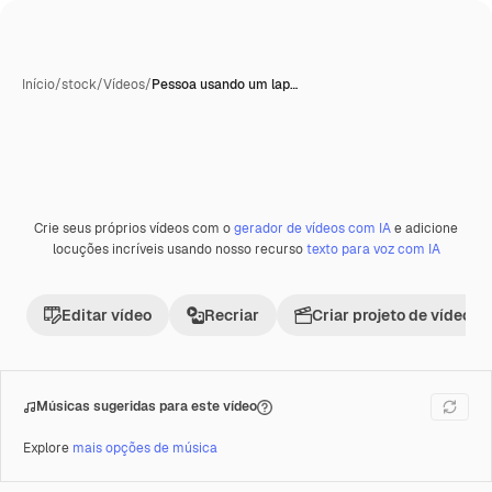
Início
/
stock
/
Vídeos
/
Pessoa usando um lap…
Crie seus próprios vídeos com o
gerador de vídeos com IA
e adicione
Premium
locuções incríveis usando nosso recurso
texto para voz com IA
Editar vídeo
Recriar
Criar projeto de vídeo
Músicas sugeridas para este vídeo
Explore
mais opções de música