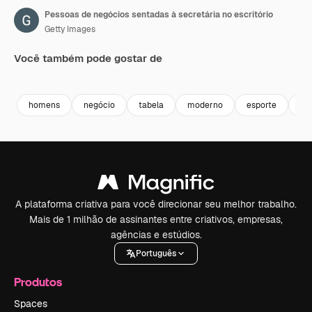
Pessoas de negócios sentadas à secretária no escritório
Getty Images
Você também pode gostar de
Premium
Premium
Premium
Premium
homens
negócio
tabela
moderno
esporte
su
A plataforma criativa para você direcionar seu melhor trabalho.
Mais de 1 milhão de assinantes entre criativos, empresas,
agências e estúdios.
Português
Produtos
Spaces