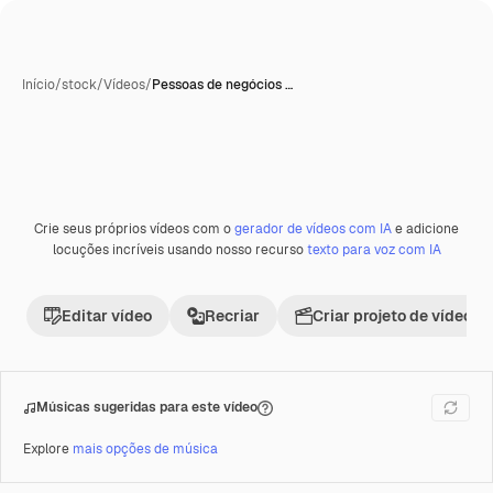
Início
/
stock
/
Vídeos
/
Pessoas de negócios …
Crie seus próprios vídeos com o
gerador de vídeos com IA
e adicione
Premium
locuções incríveis usando nosso recurso
texto para voz com IA
Editar vídeo
Recriar
Criar projeto de vídeo
Músicas sugeridas para este vídeo
Explore
mais opções de música