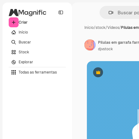
Criar
Início
/
stock
/
Vídeos
/
Pílulas em
Início
Buscar
Pílulas em garrafa fa
djvstock
Stock
Explorar
Todas as ferramentas
Premium