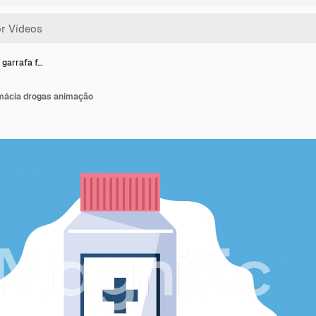
 garrafa f…
rmácia drogas animação