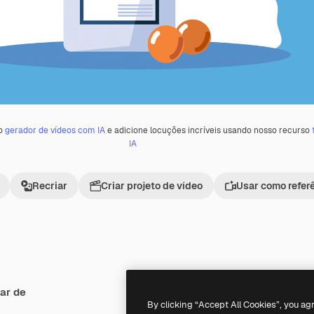
 o
gerador de vídeos com IA
e adicione locuções incríveis usando nosso recurso
IA
Recriar
Criar projeto de vídeo
Usar como refer
ar de
Premium
Premium
By clicking “Accept All Cookies”, you ag