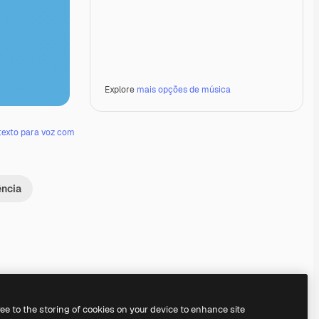
Explore
mais opções de música
texto para voz com
ência
Premium
Premium
Premium
Premium
ree to the storing of cookies on your device to enhance site