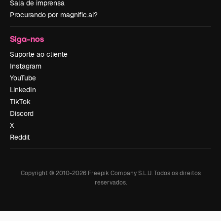
Sala de imprensa
Procurando por magnific.ai?
Siga-nos
Suporte ao cliente
Instagram
YouTube
LinkedIn
TikTok
Discord
X
Reddit
Copyright © 2010-
2026
Freepik Company S.L.U.
Todos os direitos
reservados
.