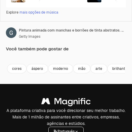
Explore
mais opções de música
Pintura animada com manchas e borrões de tinta abstratos. Composições minimalistas abstratas de manchas de aquarela pintadas à mão em fundo claro para o seu design. Movimento gráfico 4K.
Getty Images
Você também pode gostar de
Premium
Premium
Premium
Premium
cores
áspero
moderno
mão
arte
brilhante
A plataforma criativa para você direcionar seu melhor trabalho.
Mais de 1 milhão de assinantes entre criativos, empresas,
agências e estúdios.
Português