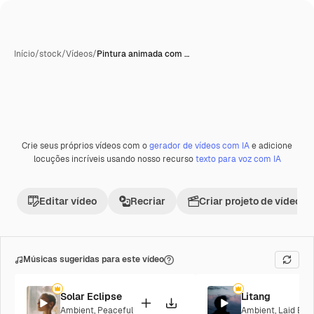
Início
/
stock
/
Vídeos
/
Pintura animada com …
Crie seus próprios vídeos com o
gerador de vídeos com IA
e adicione
Premium
locuções incríveis usando nosso recurso
texto para voz com IA
Editar vídeo
Recriar
Criar projeto de vídeo
Músicas sugeridas para este vídeo
Solar Eclipse
Litang
Ambient
,
Peaceful
Ambient
,
Laid Bac