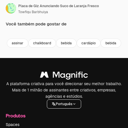
Placa de Giz Anunciando Suco de Laranja Fresco
Towfiqu Barbhuiya
Você também pode gostar de
Premium
Premium
Premium
Premium
assinar
chalkboard
bebida
cardápio
bebida
g
A plataforma criativa para você direcionar seu melhor trabalho.
Mais de 1 milhão de assinantes entre criativos, empresas,
agências e estúdios.
Português
Produtos
Spaces