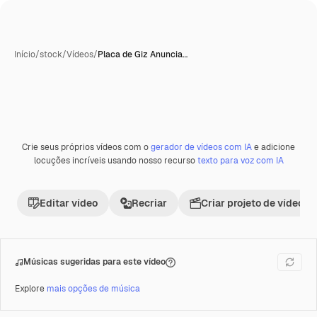
Início
/
stock
/
Vídeos
/
Placa de Giz Anuncia…
Crie seus próprios vídeos com o
gerador de vídeos com IA
e adicione
Premium
locuções incríveis usando nosso recurso
texto para voz com IA
Editar vídeo
Recriar
Criar projeto de vídeo
Músicas sugeridas para este vídeo
Explore
mais opções de música