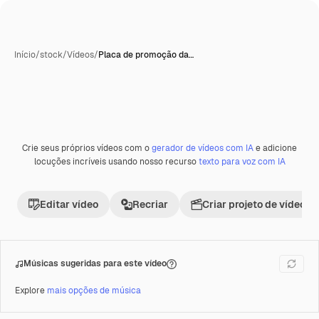
Início
/
stock
/
Vídeos
/
Placa de promoção da…
Crie seus próprios vídeos com o
gerador de vídeos com IA
e adicione
Premium
locuções incríveis usando nosso recurso
texto para voz com IA
Editar vídeo
Recriar
Criar projeto de vídeo
Músicas sugeridas para este vídeo
Explore
mais opções de música