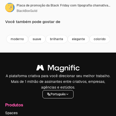
Placa de promoção da Black Friday com tipografia chamativa, luzes piscantes e cores vibrantes, criada para chamar a atenção e destacar descontos urgentes por tempo limitado e ofertas especiais
BlackBoxGuild
Você também pode gostar de
Premium
Premium
Premium
Premium
moderno
suave
brilhante
elegante
colorido
c
A plataforma criativa para você direcionar seu melhor trabalho.
Mais de 1 milhão de assinantes entre criativos, empresas,
agências e estúdios.
Português
Produtos
Spaces