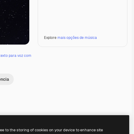
Explore
mais opções de música
texto para voz com
ência
Premium
Premium
Premium
Premium
ree to the storing of cookies on your device to enhance site