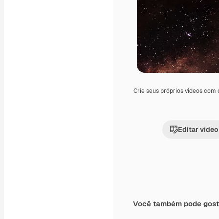
Crie seus próprios vídeos com
Editar vídeo
Você também pode gost
Premium
Premium