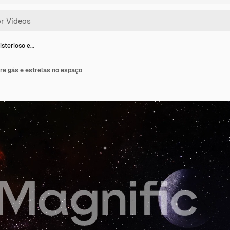
isterioso e…
re gás e estrelas no espaço