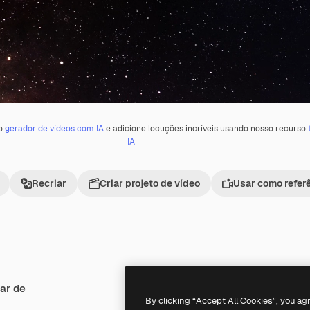
 o
gerador de vídeos com IA
e adicione locuções incríveis usando nosso recurso
IA
Recriar
Criar projeto de vídeo
Usar como refer
ar de
Premium
Premium
By clicking “Accept All Cookies”, you ag