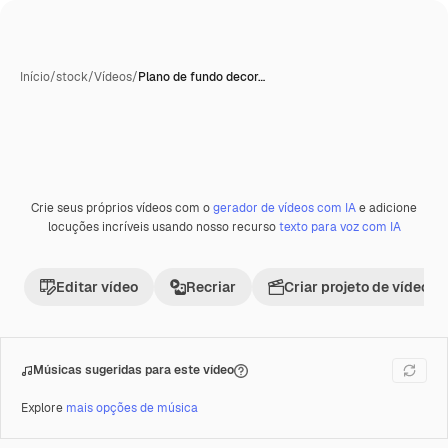
Início
/
stock
/
Vídeos
/
Plano de fundo decor…
Crie seus próprios vídeos com o
gerador de vídeos com IA
e adicione
Premium
locuções incríveis usando nosso recurso
texto para voz com IA
Editar vídeo
Recriar
Criar projeto de vídeo
Músicas sugeridas para este vídeo
Explore
mais opções de música