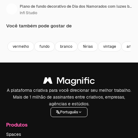
Plano de fundo decorativo de Dia dos Namorados com luzes bokeh e coração, 14 de fevereiro, desfoque de corações vermelhos
Infi Studio
Você também pode gostar de
Premium
Premium
Premium
Premium
vermelho
fundo
branco
férias
vintage
arte
A plataforma criativa para você direcionar seu melhor trabalho.
Mais de 1 milhão de assinantes entre criativos, empresas,
agências e estúdios.
Português
Produtos
Spaces