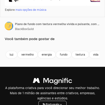
Explore
mais opções de música
Plano de fundo com textura vermelha vívida e pulsante, com sutis efeitos de brilho em movimento
BlackBoxGuild
Você também pode gostar de
Premium
Premium
Premium
Premium
luz
vermelho
energia
fundo
textura
vida
A plataforma criativa para você direcionar seu melhor trabalho.
Mais de 1 milhão de assinantes entre criativos, empresas,
agências e estúdios.
Português