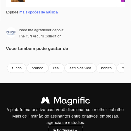
Explore
mais opções de música
Pode me agradecer depois!
The Yuri Arcurs Collection
Você também pode gostar de
Premium
Premium
fundo
branco
real
estilo de vida
bonito
mãos
A plataforma criativa para você direcionar seu melhor trabalho.
Mais de 1 milhão de assinantes entre criativos, empresas,
agências e estúdios.
Português