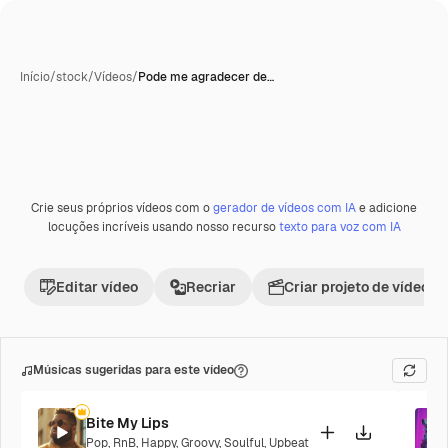
Início
/
stock
/
Vídeos
/
Pode me agradecer de…
Crie seus próprios vídeos com o
gerador de vídeos com IA
e adicione
Premium
locuções incríveis usando nosso recurso
texto para voz com IA
Editar vídeo
Recriar
Criar projeto de vídeo
Músicas sugeridas para este vídeo
Bite My Lips
Pop
,
RnB
,
Happy
,
Groovy
,
Soulful
,
Upbeat