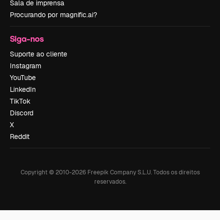
Sala de imprensa
Procurando por magnific.ai?
Siga-nos
Suporte ao cliente
Instagram
YouTube
LinkedIn
TikTok
Discord
X
Reddit
Copyright © 2010-
2026
Freepik Company S.L.U.
Todos os direitos
reservados
.