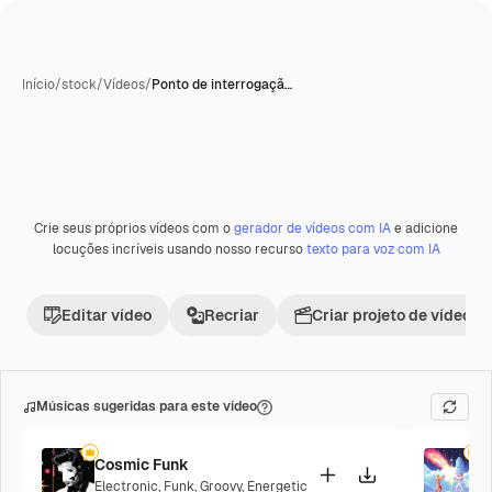
Início
/
stock
/
Vídeos
/
Ponto de interrogaçã…
Crie seus próprios vídeos com o
gerador de vídeos com IA
e adicione
Premium
locuções incríveis usando nosso recurso
texto para voz com IA
Editar vídeo
Recriar
Criar projeto de vídeo
Músicas sugeridas para este vídeo
Cosmic Funk
F
Electronic
,
Funk
,
Groovy
,
Energetic
P