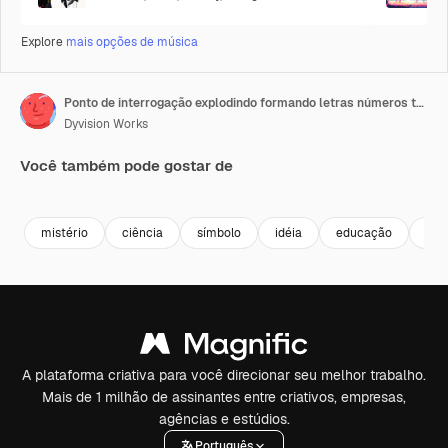
Explore
mais opções de música
Ponto de interrogação explodindo formando letras números transição ideia ajuda FAQ resposta
Dyvision Works
Você também pode gostar de
Premium
Premium
Premium
Premium
mistério
ciência
símbolo
idéia
educação
apr
A plataforma criativa para você direcionar seu melhor trabalho.
Mais de 1 milhão de assinantes entre criativos, empresas,
agências e estúdios.
Português