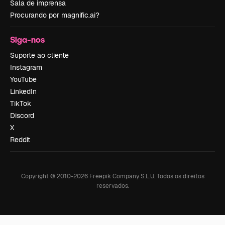
Sala de imprensa
Procurando por magnific.ai?
Siga-nos
Suporte ao cliente
Instagram
YouTube
LinkedIn
TikTok
Discord
X
Reddit
Copyright © 2010-
2026
Freepik Company S.L.U.
Todos os direitos
reservados
.