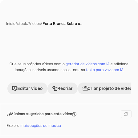
Início
/
stock
/
Vídeos
/
Porta Branca Sobre u…
Crie seus próprios vídeos com o
gerador de vídeos com IA
e adicione
Premium
locuções incríveis usando nosso recurso
texto para voz com IA
Editar vídeo
Recriar
Criar projeto de vídeo
Músicas sugeridas para este vídeo
Explore
mais opções de música