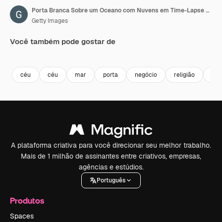
Porta Branca Sobre um Oceano com Nuvens em Time-Lapse Abrindo e Revelando uma Tela Verde
Getty Images
Você também pode gostar de
Premium
Premium
Premium
Premium
céu
céu
mar
porta
negócio
religião
art
A plataforma criativa para você direcionar seu melhor trabalho.
Mais de 1 milhão de assinantes entre criativos, empresas,
agências e estúdios.
Português
Produtos
Spaces