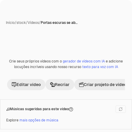
Início
/
stock
/
Vídeos
/
Portas escuras se ab…
Gerada com IA
Crie seus próprios vídeos com o
gerador de vídeos com IA
e adicione
Premium
locuções incríveis usando nosso recurso
texto para voz com IA
Editar vídeo
Recriar
Criar projeto de vídeo
Músicas sugeridas para este vídeo
Explore
mais opções de música