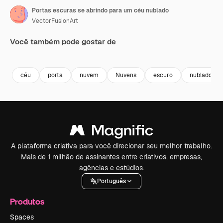
Portas escuras se abrindo para um céu nublado
VectorFusionArt
Você também pode gostar de
Premium
Premium
Gerado por IA
Premium
Premium
Gerado por 
céu
porta
nuvem
Nuvens
escuro
nublado
A plataforma criativa para você direcionar seu melhor trabalho.
Mais de 1 milhão de assinantes entre criativos, empresas,
agências e estúdios.
Português
Produtos
Spaces